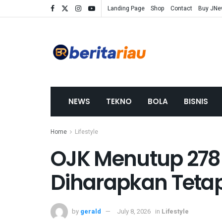
Landing Page
Shop
Contact
Buy JN
NEWS
TEKNO
BOLA
BISNIS
Home
Lifestyle
OJK Menutup 278 
Diharapkan Tet
by
gerald
July 8, 2026
in
Lifestyle