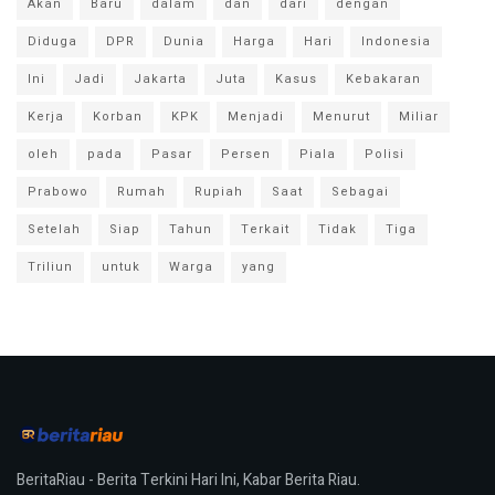
Akan
Baru
dalam
dan
dari
dengan
Diduga
DPR
Dunia
Harga
Hari
Indonesia
Ini
Jadi
Jakarta
Juta
Kasus
Kebakaran
Kerja
Korban
KPK
Menjadi
Menurut
Miliar
oleh
pada
Pasar
Persen
Piala
Polisi
Prabowo
Rumah
Rupiah
Saat
Sebagai
Setelah
Siap
Tahun
Terkait
Tidak
Tiga
Triliun
untuk
Warga
yang
BeritaRiau - Berita Terkini Hari Ini, Kabar Berita Riau.