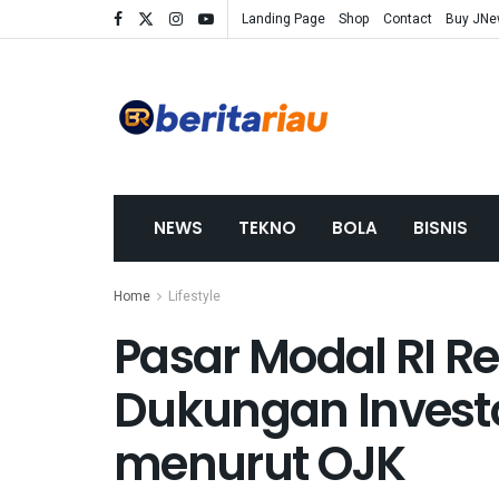
Landing Page
Shop
Contact
Buy JN
NEWS
TEKNO
BOLA
BISNIS
Home
Lifestyle
Pasar Modal RI Re
Dukungan Investo
menurut OJK