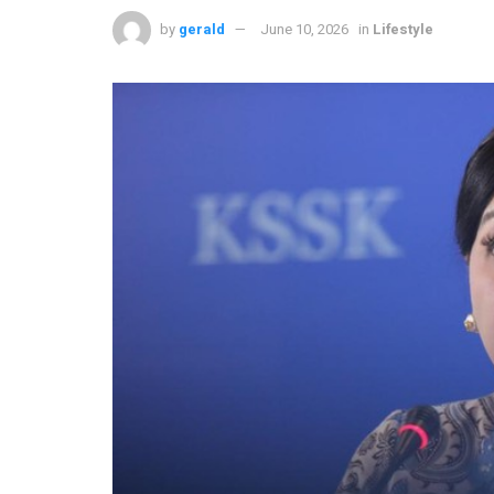
by
gerald
June 10, 2026
in
Lifestyle