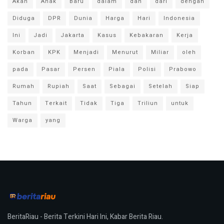
Akan
Anak
Baru
dalam
dan
dari
dengan
Diduga
DPR
Dunia
Harga
Hari
Indonesia
Ini
Jadi
Jakarta
Kasus
Kebakaran
Kerja
Korban
KPK
Menjadi
Menurut
Miliar
oleh
pada
Pasar
Persen
Piala
Polisi
Prabowo
Rumah
Rupiah
Saat
Sebagai
Setelah
Siap
Tahun
Terkait
Tidak
Tiga
Triliun
untuk
Warga
yang
BeritaRiau - Berita Terkini Hari Ini, Kabar Berita Riau.