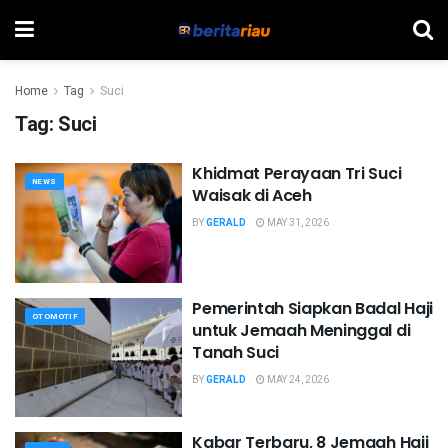
Home
Tag
Suci
Tag:
Suci
Khidmat Perayaan Tri Suci
NEWS
Waisak di Aceh
BY
GERALD
MAY 31, 2026
Pemerintah Siapkan Badal Haji
OTOMOTIF
untuk Jemaah Meninggal di
Tanah Suci
BY
GERALD
MAY 24, 2026
Kabar Terbaru, 8 Jemaah Haji