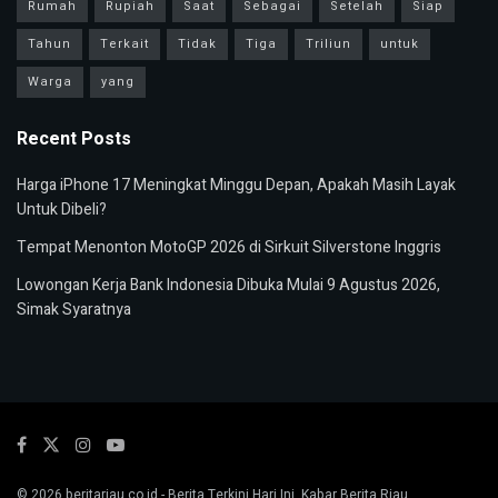
Rumah
Rupiah
Saat
Sebagai
Setelah
Siap
Tahun
Terkait
Tidak
Tiga
Triliun
untuk
Warga
yang
Recent Posts
Harga iPhone 17 Meningkat Minggu Depan, Apakah Masih Layak
Untuk Dibeli?
Tempat Menonton MotoGP 2026 di Sirkuit Silverstone Inggris
Lowongan Kerja Bank Indonesia Dibuka Mulai 9 Agustus 2026,
Simak Syaratnya
© 2026
beritariau.co.id
- Berita Terkini Hari Ini, Kabar Berita Riau.