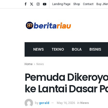
Landing Page
Shop
Contact
Buy JN
NEWS
TEKNO
BOLA
BISNIS
Home
News
Pemuda Dikeroyo
ke Lantai Dasar P
by
gerald
May 16, 2026
in
News