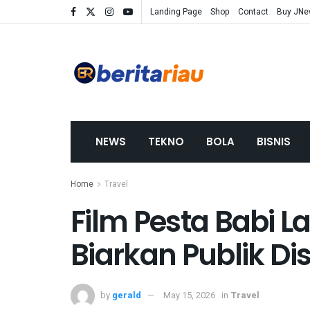
Landing Page
Shop
Contact
Buy JN
NEWS
TEKNO
BOLA
BISNIS
Home
Travel
Film Pesta Babi L
Biarkan Publik D
by
gerald
May 15, 2026
in
Travel