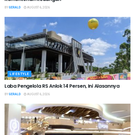
BY
GERALD
AUGUST 6, 2026
LIFESTYLE
Laba Pengelola RS Anlok 14 Persen, Ini Alasannya
BY
GERALD
AUGUST 6, 2026