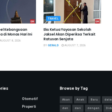
TRAVEL
pel Kebangsaan
Eks Ketua Yayasan Sekolah
 di Monas Hari Ini
Jaksel Akan Diperiksa Terkait
Ratusan Senjata
AUGUST 8, 2026
BY
GERALD
AUGUST 7, 2026
ries
Browse by Tag
Otomotif
Akan
Anak
Baru
dal
Properti
dan
dari
dengan
Did