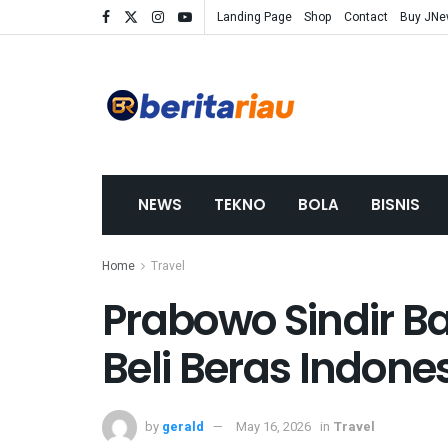
Landing Page
Shop
Contact
Buy JN
NEWS
TEKNO
BOLA
BISNIS
Home
Travel
Prabowo Sindir B
Beli Beras Indone
by
gerald
May 16, 2026
in
Travel