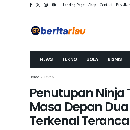
Landing Page
Shop
Contact
Buy JN
NEWS
TEKNO
BOLA
BISNIS
Home
Tekno
Penutupan Ninja 
Masa Depan Dua
Terkenal Teranc