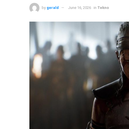
by
gerald
June 16, 2026
in
Tekno