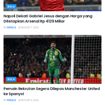
BOLA
Napoli Dekati Gabriel Jesus dengan Harga yang
Ditetapkan Arsenal Rp 4129 Miliar
BY
GERALD
AUGUST 7, 2026
BOLA
Pemain Rekrutan Segera Dilepas Manchester United
ke Spanyol
BY
GERALD
AUGUST 6, 2026