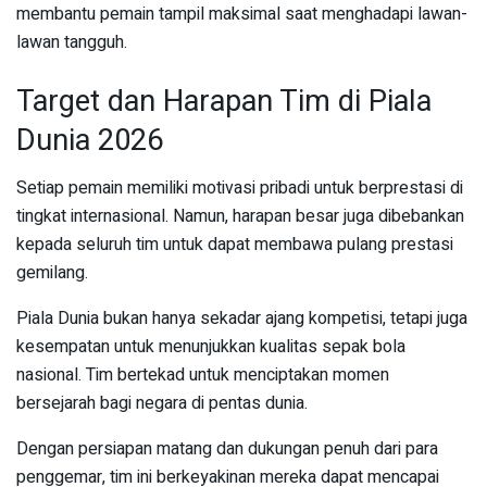
membantu pemain tampil maksimal saat menghadapi lawan-
lawan tangguh.
Target dan Harapan Tim di Piala
Dunia 2026
Setiap pemain memiliki motivasi pribadi untuk berprestasi di
tingkat internasional. Namun, harapan besar juga dibebankan
kepada seluruh tim untuk dapat membawa pulang prestasi
gemilang.
Piala Dunia bukan hanya sekadar ajang kompetisi, tetapi juga
kesempatan untuk menunjukkan kualitas sepak bola
nasional. Tim bertekad untuk menciptakan momen
bersejarah bagi negara di pentas dunia.
Dengan persiapan matang dan dukungan penuh dari para
penggemar, tim ini berkeyakinan mereka dapat mencapai