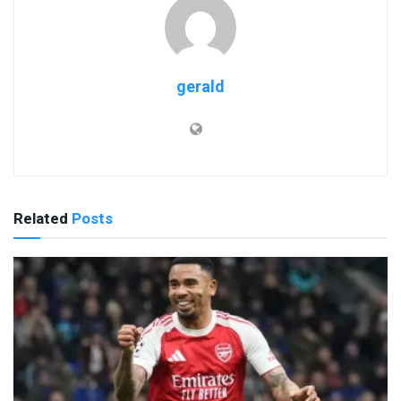
gerald
Related
Posts