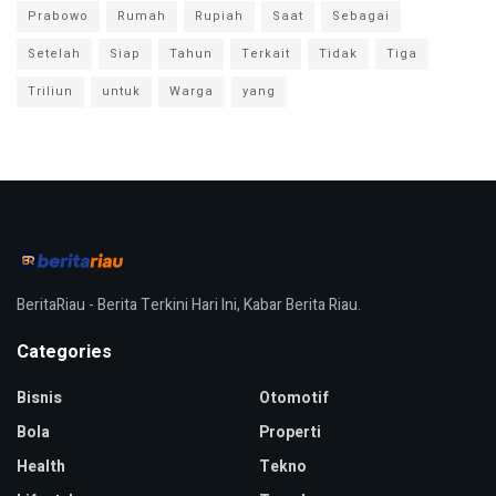
Prabowo
Rumah
Rupiah
Saat
Sebagai
Setelah
Siap
Tahun
Terkait
Tidak
Tiga
Triliun
untuk
Warga
yang
BeritaRiau - Berita Terkini Hari Ini, Kabar Berita Riau.
Categories
Bisnis
Otomotif
Bola
Properti
Health
Tekno