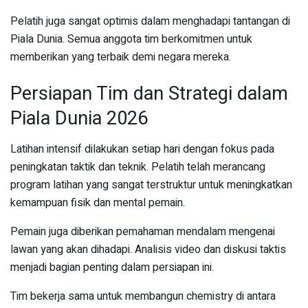
Pelatih juga sangat optimis dalam menghadapi tantangan di
Piala Dunia. Semua anggota tim berkomitmen untuk
memberikan yang terbaik demi negara mereka.
Persiapan Tim dan Strategi dalam
Piala Dunia 2026
Latihan intensif dilakukan setiap hari dengan fokus pada
peningkatan taktik dan teknik. Pelatih telah merancang
program latihan yang sangat terstruktur untuk meningkatkan
kemampuan fisik dan mental pemain.
Pemain juga diberikan pemahaman mendalam mengenai
lawan yang akan dihadapi. Analisis video dan diskusi taktis
menjadi bagian penting dalam persiapan ini.
Tim bekerja sama untuk membangun chemistry di antara