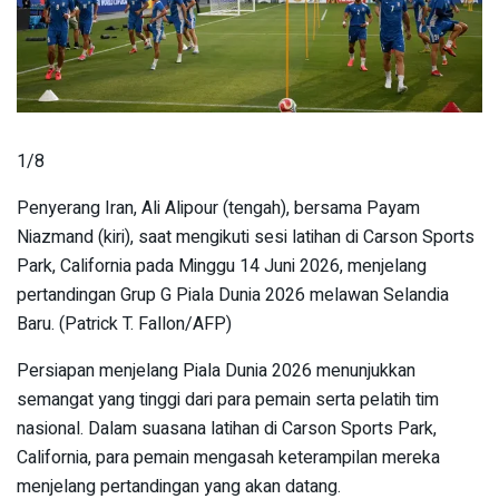
1
/
8
Penyerang Iran, Ali Alipour (tengah), bersama Payam
Niazmand (kiri), saat mengikuti sesi latihan di Carson Sports
Park, California pada Minggu 14 Juni 2026, menjelang
pertandingan Grup G Piala Dunia 2026 melawan Selandia
Baru. (Patrick T. Fallon/AFP)
Persiapan menjelang Piala Dunia 2026 menunjukkan
semangat yang tinggi dari para pemain serta pelatih tim
nasional. Dalam suasana latihan di Carson Sports Park,
California, para pemain mengasah keterampilan mereka
menjelang pertandingan yang akan datang.