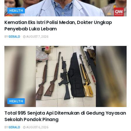
HEALTH
Kematian Eks Istri Polisi Medan, Dokter Ungkap
Penyebab Luka Lebam
BY
GERALD
AUGUST 7, 2026
HEALTH
Total 995 Senjata Api Ditemukan di Gedung Yayasan
Sekolah Pondok Pinang
BY
GERALD
AUGUST 6, 2026