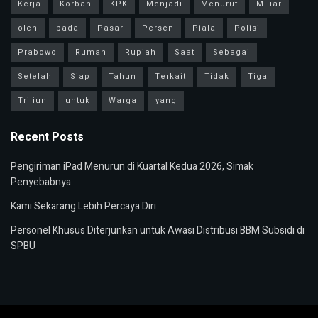
Kerja
Korban
KPK
Menjadi
Menurut
Miliar
oleh
pada
Pasar
Persen
Piala
Polisi
Prabowo
Rumah
Rupiah
Saat
Sebagai
Setelah
Siap
Tahun
Terkait
Tidak
Tiga
Triliun
untuk
Warga
yang
Recent Posts
Pengiriman iPad Menurun di Kuartal Kedua 2026, Simak
Penyebabnya
Kami Sekarang Lebih Percaya Diri
Personel Khusus Diterjunkan untuk Awasi Distribusi BBM Subsidi di
SPBU