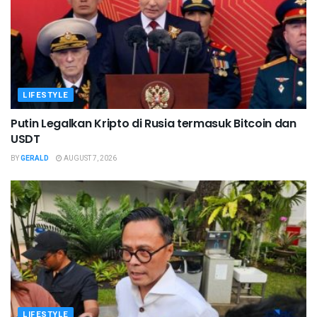
LIFESTYLE
Putin Legalkan Kripto di Rusia termasuk Bitcoin dan
USDT
BY
GERALD
AUGUST 7, 2026
LIFESTYLE