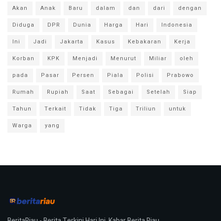
Akan
Anak
Baru
dalam
dan
dari
dengan
Diduga
DPR
Dunia
Harga
Hari
Indonesia
Ini
Jadi
Jakarta
Kasus
Kebakaran
Kerja
Korban
KPK
Menjadi
Menurut
Miliar
oleh
pada
Pasar
Persen
Piala
Polisi
Prabowo
Rumah
Rupiah
Saat
Sebagai
Setelah
Siap
Tahun
Terkait
Tidak
Tiga
Triliun
untuk
Warga
yang
BeritaRiau - Berita Terkini Hari Ini, Kabar Berita Riau.