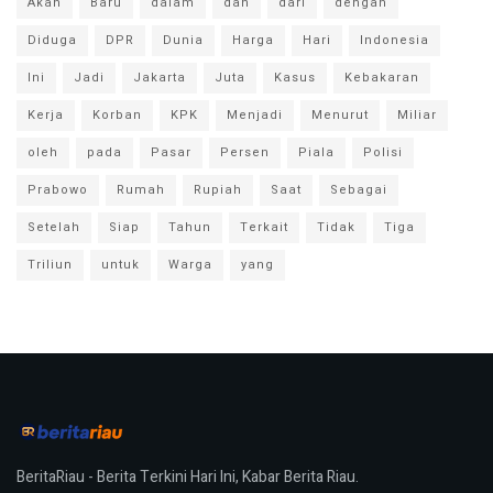
Akan
Baru
dalam
dan
dari
dengan
Diduga
DPR
Dunia
Harga
Hari
Indonesia
Ini
Jadi
Jakarta
Juta
Kasus
Kebakaran
Kerja
Korban
KPK
Menjadi
Menurut
Miliar
oleh
pada
Pasar
Persen
Piala
Polisi
Prabowo
Rumah
Rupiah
Saat
Sebagai
Setelah
Siap
Tahun
Terkait
Tidak
Tiga
Triliun
untuk
Warga
yang
BeritaRiau - Berita Terkini Hari Ini, Kabar Berita Riau.