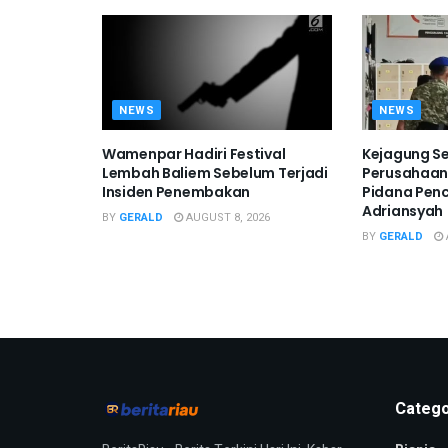
NEWS
NEWS
Wamenpar Hadiri Festival
Kejagung Sel
Lembah Baliem Sebelum Terjadi
Perusahaan 
Insiden Penembakan
Pidana Penc
Adriansyah
BY
GERALD
AUGUST 8, 2026
BY
GERALD
Catego