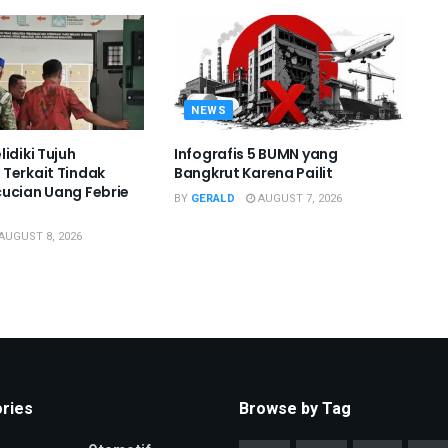
NEWS
idiki Tujuh
Infografis 5 BUMN yang
Terkait Tindak
Bangkrut Karena Pailit
ucian Uang Febrie
BY
GERALD
AUGUST 7, 2026
AUGUST 8, 2026
ries
Browse by Tag