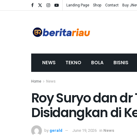
Landing Page
Shop
Contact
Buy JN
NEWS
TEKNO
BOLA
BISNIS
Home
News
Roy Suryo dan dr 
Disidangkan di K
by
gerald
June 19, 2026
in
News