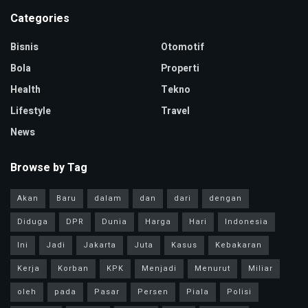
Categories
Bisnis
Otomotif
Bola
Properti
Health
Tekno
Lifestyle
Travel
News
Browse by Tag
Akan
Baru
dalam
dan
dari
dengan
Diduga
DPR
Dunia
Harga
Hari
Indonesia
Ini
Jadi
Jakarta
Juta
Kasus
Kebakaran
Kerja
Korban
KPK
Menjadi
Menurut
Miliar
oleh
pada
Pasar
Persen
Piala
Polisi