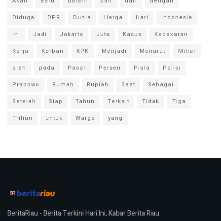
Akan
Baru
dalam
dan
dari
dengan
Diduga
DPR
Dunia
Harga
Hari
Indonesia
Ini
Jadi
Jakarta
Juta
Kasus
Kebakaran
Kerja
Korban
KPK
Menjadi
Menurut
Miliar
oleh
pada
Pasar
Persen
Piala
Polisi
Prabowo
Rumah
Rupiah
Saat
Sebagai
Setelah
Siap
Tahun
Terkait
Tidak
Tiga
Triliun
untuk
Warga
yang
BeritaRiau - Berita Terkini Hari Ini, Kabar Berita Riau.