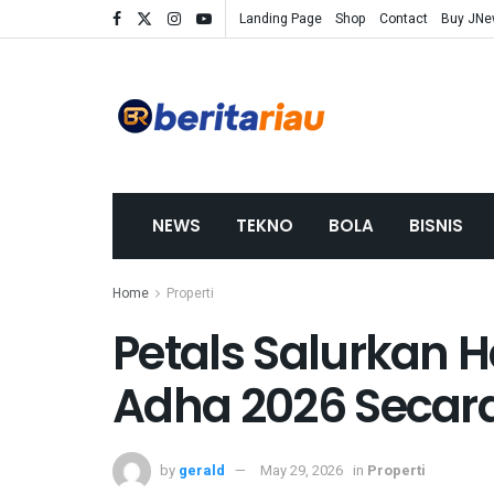
Landing Page
Shop
Contact
Buy JN
NEWS
TEKNO
BOLA
BISNIS
Home
Properti
Petals Salurkan 
Adha 2026 Secar
by
gerald
May 29, 2026
in
Properti