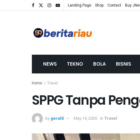
Landing Page
Shop
Contact
Buy JN
NEWS
TEKNO
BOLA
BISNIS
Home
Travel
SPPG Tanpa Peng
by
gerald
May 14, 2026
in
Travel