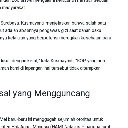
bih dari 200 siswa mengalami keracunan massal, sebuah
 masyarakat.
Surabaya, Kusmayanti, menjelaskan bahwa salah satu
but adalah absennya pengawas gizi saat bahan baku
danya kelalaian yang berpotensi merugikan kesehatan para
ikuti dengan ketat,” kata Kusmayanti. “SOP yang ada
an kami di lapangan, hal tersebut tidak diterapkan
ssal yang Mengguncang
Mei baru-baru ini menggugah sejumlah otoritas untuk
teri Hak Asasi Manusia (HAM) Natalius Pigai juga turut