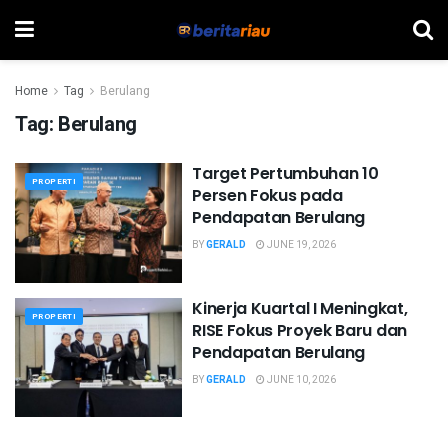
Home
Tag
Berulang
Tag:
Berulang
Target Pertumbuhan 10
PROPERTI
Persen Fokus pada
Pendapatan Berulang
BY
GERALD
JUNE 19, 2026
Kinerja Kuartal I Meningkat,
PROPERTI
RISE Fokus Proyek Baru dan
Pendapatan Berulang
BY
GERALD
JUNE 10, 2026