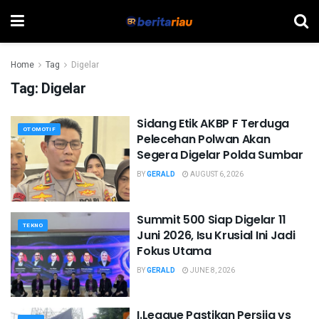
Home
Tag
Digelar
Tag:
Digelar
Sidang Etik AKBP F Terduga
OTOMOTIF
Pelecehan Polwan Akan
Segera Digelar Polda Sumbar
BY
GERALD
AUGUST 6, 2026
Summit 500 Siap Digelar 11
TEKNO
Juni 2026, Isu Krusial Ini Jadi
Fokus Utama
BY
GERALD
JUNE 8, 2026
I.League Pastikan Persija vs