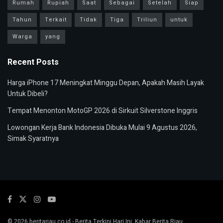
Rumah
Rupiah
Saat
Sebagai
Setelah
Siap
Tahun
Terkait
Tidak
Tiga
Triliun
untuk
Warga
yang
Recent Posts
Harga iPhone 17 Meningkat Minggu Depan, Apakah Masih Layak
Untuk Dibeli?
Tempat Menonton MotoGP 2026 di Sirkuit Silverstone Inggris
Lowongan Kerja Bank Indonesia Dibuka Mulai 9 Agustus 2026,
Simak Syaratnya
© 2026
beritariau.co.id
- Berita Terkini Hari Ini, Kabar Berita Riau.