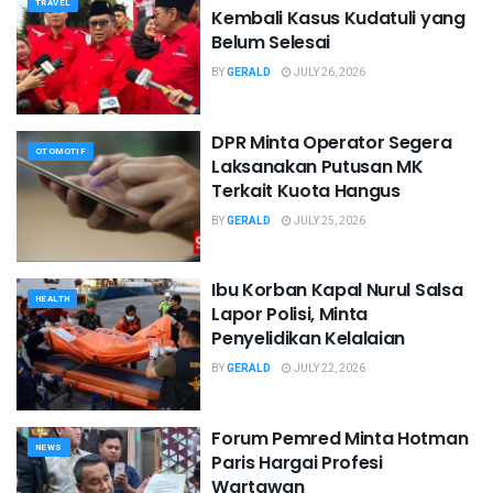
TRAVEL
Kembali Kasus Kudatuli yang
Belum Selesai
BY
GERALD
JULY 26, 2026
DPR Minta Operator Segera
OTOMOTIF
Laksanakan Putusan MK
Terkait Kuota Hangus
BY
GERALD
JULY 25, 2026
Ibu Korban Kapal Nurul Salsa
HEALTH
Lapor Polisi, Minta
Penyelidikan Kelalaian
BY
GERALD
JULY 22, 2026
Forum Pemred Minta Hotman
NEWS
Paris Hargai Profesi
Wartawan