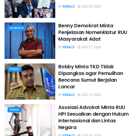
BY
GERALD
JULY 20, 2026
Benny Demokrat Minta
OTOMOTIF
Penjelasan Nomenklatur RUU
Masyarakat Adat
BY
GERALD
JULY 17, 2026
Bobby Minta TKD Tidak
TRAVEL
Dipangkas agar Pemulihan
Bencana Sumut Berjalan
Lancar
BY
GERALD
JULY 16, 2026
Asosiasi Advokat Minta RUU
TRAVEL
HPI Sesuaikan dengan Hukum
Internasional dan Lintas
Negara
BY
GERALD
JULY 14, 2026