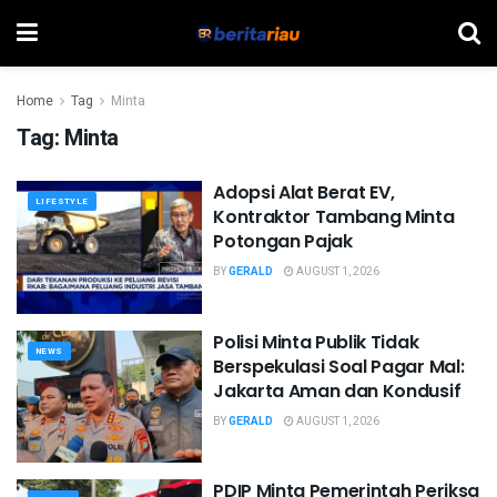
Home
Tag
Minta
Tag:
Minta
Adopsi Alat Berat EV,
LIFESTYLE
Kontraktor Tambang Minta
Potongan Pajak
BY
GERALD
AUGUST 1, 2026
Polisi Minta Publik Tidak
NEWS
Berspekulasi Soal Pagar Mal:
Jakarta Aman dan Kondusif
BY
GERALD
AUGUST 1, 2026
PDIP Minta Pemerintah Periksa