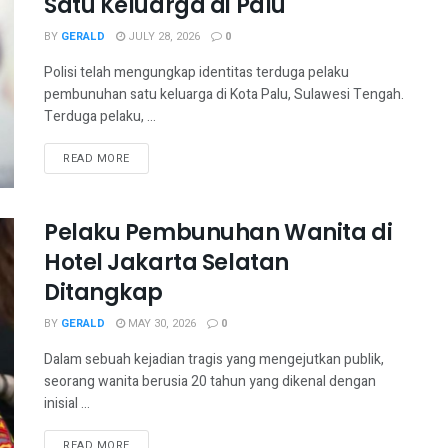
Satu Keluarga di Palu
BY
GERALD
JULY 28, 2026
0
Polisi telah mengungkap identitas terduga pelaku
pembunuhan satu keluarga di Kota Palu, Sulawesi Tengah.
Terduga pelaku, ...
READ MORE
Pelaku Pembunuhan Wanita di
Hotel Jakarta Selatan
Ditangkap
BY
GERALD
MAY 30, 2026
0
Dalam sebuah kejadian tragis yang mengejutkan publik,
seorang wanita berusia 20 tahun yang dikenal dengan
inisial ...
READ MORE