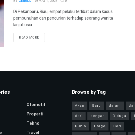
BY
GERALD
MAY 4, 2026
0
Di Pekanbaru, Riau, empat pelaku terlibat dalam kasus
pembunuhan dan pencurian terhadap seorang wanita
lanjut usia ...
READ MORE
ries
Browse by Tag
Otomotif
Akan
Baru
dalam
da
Properti
dari
dengan
Diduga
Tekno
Dunia
Harga
Hari
e
Travel