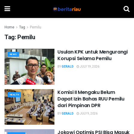
Home
Tag
Pemilu
Tag:
Pemilu
Usulan KPK untuk Mengurangi
NEWS
Korupsi Selama Pemilu
BY
GERALD
JULY 19, 2026
Komisi II Mengaku Belum
HEALTH
Dapat Izin Bahas RUU Pemilu
dari Pimpinan DPR
BY
GERALD
JULY 9, 2026
Jokowi Optimis PSI Bisa Masuk