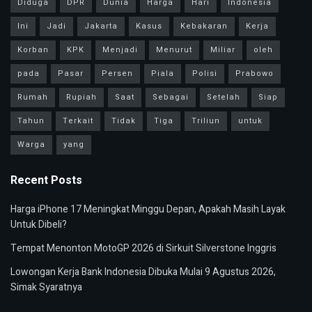
Diduga
DPR
Dunia
Harga
Hari
Indonesia
Ini
Jadi
Jakarta
Kasus
Kebakaran
Kerja
Korban
KPK
Menjadi
Menurut
Miliar
oleh
pada
Pasar
Persen
Piala
Polisi
Prabowo
Rumah
Rupiah
Saat
Sebagai
Setelah
Siap
Tahun
Terkait
Tidak
Tiga
Triliun
untuk
Warga
yang
Recent Posts
Harga iPhone 17 Meningkat Minggu Depan, Apakah Masih Layak
Untuk Dibeli?
Tempat Menonton MotoGP 2026 di Sirkuit Silverstone Inggris
Lowongan Kerja Bank Indonesia Dibuka Mulai 9 Agustus 2026,
Simak Syaratnya