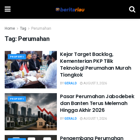
Home
Tag
Perumahan
Tag:
Perumahan
Kejar Target Backlog,
PROPERTI
Kementerian PKP Tilik
Teknologi Perumahan Murah
Tiongkok
BY
GERALD
AUGUST 3, 2026
Pasar Perumahan Jabodebek
PROPERTI
dan Banten Terus Melemah
Hingga Akhir 2026
BY
GERALD
AUGUST 1, 2026
Pengembang Perumahan