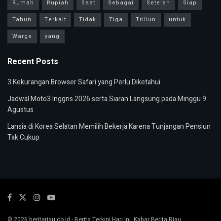
Rumah
Rupiah
Saat
Sebagai
Setelah
Siap
Tahun
Terkait
Tidak
Tiga
Triliun
untuk
Warga
yang
Recent Posts
3 Kekurangan Browser Safari yang Perlu Diketahui
Jadwal Moto3 Inggris 2026 serta Siaran Langsung pada Minggu 9
Agustus
Lansia di Korea Selatan Memilih Bekerja Karena Tunjangan Pensiun
Tak Cukup
© 2026
beritariau.co.id
- Berita Terkini Hari Ini, Kabar Berita Riau.