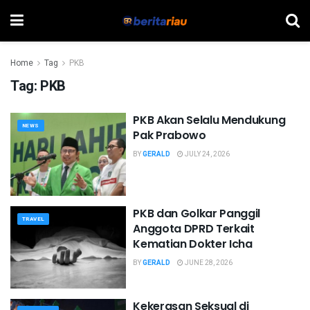
Home
Tag
PKB
Tag:
PKB
PKB Akan Selalu Mendukung
NEWS
Pak Prabowo
BY
GERALD
JULY 24, 2026
PKB dan Golkar Panggil
TRAVEL
Anggota DPRD Terkait
Kematian Dokter Icha
BY
GERALD
JUNE 28, 2026
Kekerasan Seksual di