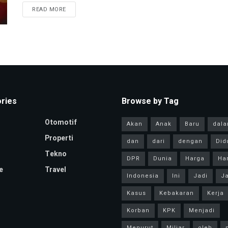
READ MORE
ries
Browse by Tag
Otomotif
Akan
Anak
Baru
dal
Properti
dan
dari
dengan
Did
Tekno
DPR
Dunia
Harga
Har
e
Travel
Indonesia
Ini
Jadi
Ja
Kasus
Kebakaran
Kerja
Korban
KPK
Menjadi
Menurut
Miliar
oleh