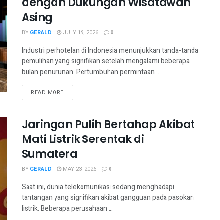
dengan Dukungan Wisatawan
Asing
BY
GERALD
JULY 19, 2026
0
Industri perhotelan di Indonesia menunjukkan tanda-tanda
pemulihan yang signifikan setelah mengalami beberapa
bulan penurunan. Pertumbuhan permintaan ...
READ MORE
Jaringan Pulih Bertahap Akibat
Mati Listrik Serentak di
Sumatera
BY
GERALD
MAY 23, 2026
0
Saat ini, dunia telekomunikasi sedang menghadapi
tantangan yang signifikan akibat gangguan pada pasokan
listrik. Beberapa perusahaan ...