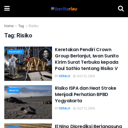
Home
Tag
Risiko
Tag:
Risiko
Keretakan Pendiri Crown
PROPERTI
Group Berlanjut, Iwan Sunito
Kirim Surat Terbuka kepada
Paul Sathio tentang Risiko V
BY
GERALD
JULY 22, 2026
Risiko ISPA dan Heat Stroke
HEALTH
Menjadi Perhatian BPBD
Yogyakarta
BY
GERALD
JULY 12, 2026
El Nino Diprediksi Berlangsung