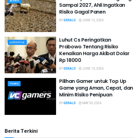
BISNIS
Sampai 2027, Ahli Ingatkan
Risiko Gagal Panen
BY
GERALD
JUNE 12, 2026
Luhut Cs Peringatkan
LIFESTYLE
Prabowo Tentang Risiko
Kenaikan Harga Akibat Dolar
Rp 18000
BY
GERALD
JUNE 10, 2026
Pilihan Gamer untuk Top Up
TEKNO
Game yang Aman, Cepat, dan
Minim Risiko Penipuan
BY
GERALD
MAY 30, 2026
Berita Terkini