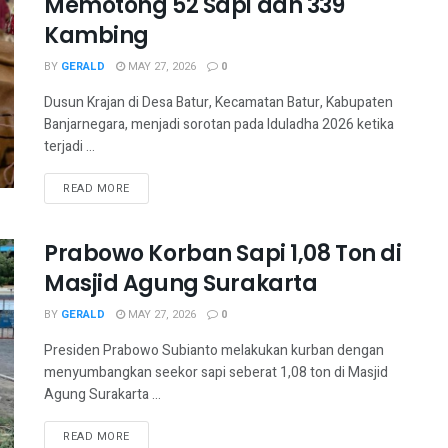
Memotong 52 Sapi dan 339
Kambing
BY
GERALD
MAY 27, 2026
0
Dusun Krajan di Desa Batur, Kecamatan Batur, Kabupaten
Banjarnegara, menjadi sorotan pada Iduladha 2026 ketika
terjadi ...
READ MORE
Prabowo Korban Sapi 1,08 Ton di
Masjid Agung Surakarta
BY
GERALD
MAY 27, 2026
0
Presiden Prabowo Subianto melakukan kurban dengan
menyumbangkan seekor sapi seberat 1,08 ton di Masjid
Agung Surakarta ...
READ MORE