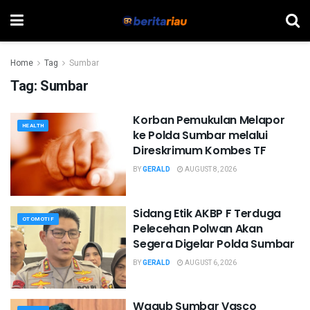
Home
Tag
Sumbar
Tag:
Sumbar
Korban Pemukulan Melapor
HEALTH
ke Polda Sumbar melalui
Direskrimum Kombes TF
BY
GERALD
AUGUST 8, 2026
Sidang Etik AKBP F Terduga
OTOMOTIF
Pelecehan Polwan Akan
Segera Digelar Polda Sumbar
BY
GERALD
AUGUST 6, 2026
Wagub Sumbar Vasco