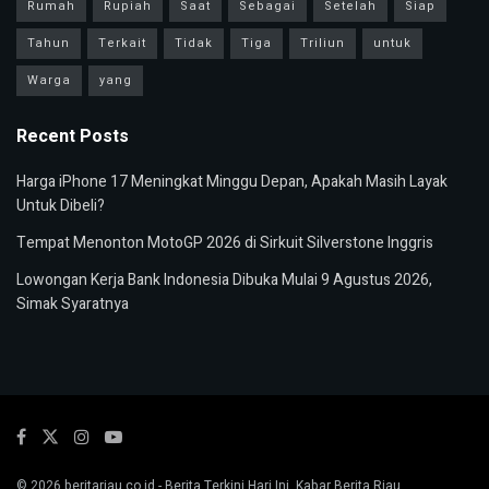
Rumah
Rupiah
Saat
Sebagai
Setelah
Siap
Tahun
Terkait
Tidak
Tiga
Triliun
untuk
Warga
yang
Recent Posts
Harga iPhone 17 Meningkat Minggu Depan, Apakah Masih Layak
Untuk Dibeli?
Tempat Menonton MotoGP 2026 di Sirkuit Silverstone Inggris
Lowongan Kerja Bank Indonesia Dibuka Mulai 9 Agustus 2026,
Simak Syaratnya
© 2026
beritariau.co.id
- Berita Terkini Hari Ini, Kabar Berita Riau.