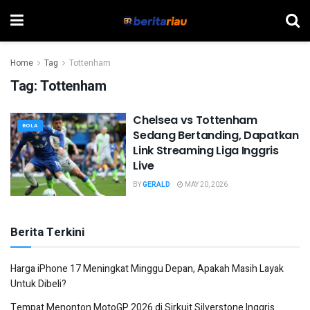
Home
Tag
Tottenham
Tag:
Tottenham
Chelsea vs Tottenham
BOLA
Sedang Bertanding, Dapatkan
Link Streaming Liga Inggris
Live
BY
GERALD
MAY 20, 2026
Berita Terkini
Harga iPhone 17 Meningkat Minggu Depan, Apakah Masih Layak
Untuk Dibeli?
Tempat Menonton MotoGP 2026 di Sirkuit Silverstone Inggris