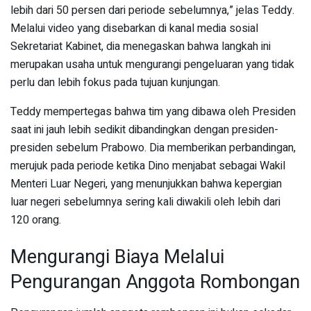
lebih dari 50 persen dari periode sebelumnya,” jelas Teddy.
Melalui video yang disebarkan di kanal media sosial
Sekretariat Kabinet, dia menegaskan bahwa langkah ini
merupakan usaha untuk mengurangi pengeluaran yang tidak
perlu dan lebih fokus pada tujuan kunjungan.
Teddy mempertegas bahwa tim yang dibawa oleh Presiden
saat ini jauh lebih sedikit dibandingkan dengan presiden-
presiden sebelum Prabowo. Dia memberikan perbandingan,
merujuk pada periode ketika Dino menjabat sebagai Wakil
Menteri Luar Negeri, yang menunjukkan bahwa kepergian
luar negeri sebelumnya sering kali diwakili oleh lebih dari
120 orang.
Mengurangi Biaya Melalui
Pengurangan Anggota Rombongan