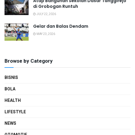
Atap Bangunan Sekolah Dasar Tanggirejo
di Grobogan Runtuh
JULY 22, 2026
Gelar dan Balas Dendam
MAY 23, 2026
Browse by Category
BISNIS
BOLA
HEALTH
LIFESTYLE
NEWS
OTOMOTIF