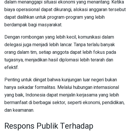
dalam menanggapi situasi ekonomi yang menantang. Ketika
biaya operasional dapat dikurangi, alokasi anggaran tersebut
dapat dialihkan untuk program-program yang lebih
berdampak bagi masyarakat.
Dengan rombongan yang lebih kecil, komunikasi dalam
delegasi juga menjadi lebih lancar. Tanpa terlalu banyak
orang dalam tim, setiap anggota dapat lebih fokus pada
tugasnya, menjadikan hasil diplomasi lebih terarah dan
efektif.
Penting untuk diingat bahwa kunjungan luar negeri bukan
hanya sekadar formalitas. Melalui hubungan internasional
yang baik, Indonesia dapat menjalin kerjasama yang lebih
bermanfaat di berbagai sektor, seperti ekonomi, pendidikan,
dan keamanan.
Respons Publik Terhadap