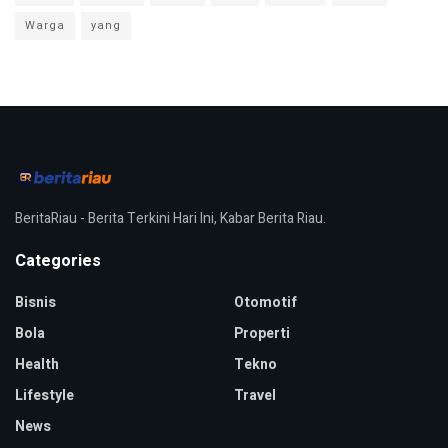
Warga
yang
BeritaRiau - Berita Terkini Hari Ini, Kabar Berita Riau.
Categories
Bisnis
Otomotif
Bola
Properti
Health
Tekno
Lifestyle
Travel
News