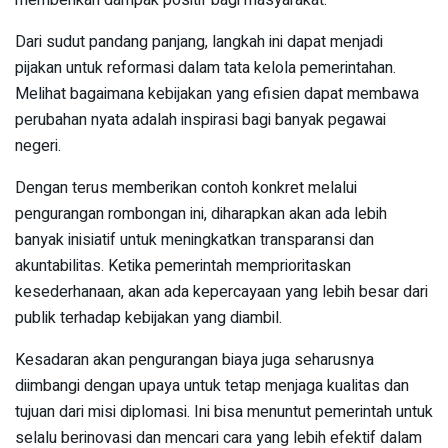
Dari sudut pandang panjang, langkah ini dapat menjadi
pijakan untuk reformasi dalam tata kelola pemerintahan.
Melihat bagaimana kebijakan yang efisien dapat membawa
perubahan nyata adalah inspirasi bagi banyak pegawai
negeri.
Dengan terus memberikan contoh konkret melalui
pengurangan rombongan ini, diharapkan akan ada lebih
banyak inisiatif untuk meningkatkan transparansi dan
akuntabilitas. Ketika pemerintah memprioritaskan
kesederhanaan, akan ada kepercayaan yang lebih besar dari
publik terhadap kebijakan yang diambil.
Kesadaran akan pengurangan biaya juga seharusnya
diimbangi dengan upaya untuk tetap menjaga kualitas dan
tujuan dari misi diplomasi. Ini bisa menuntut pemerintah untuk
selalu berinovasi dan mencari cara yang lebih efektif dalam