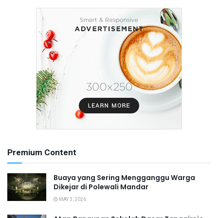
Premium Content
Buaya yang Sering Mengganggu Warga
Dikejar di Polewali Mandar
MAY 3, 2026