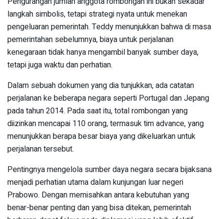
Pengurangan jumlah anggota rombongan ini bukan sekadar
langkah simbolis, tetapi strategi nyata untuk menekan
pengeluaran pemerintah. Teddy menunjukkan bahwa di masa
pemerintahan sebelumnya, biaya untuk perjalanan
kenegaraan tidak hanya mengambil banyak sumber daya,
tetapi juga waktu dan perhatian.
Dalam sebuah dokumen yang dia tunjukkan, ada catatan
perjalanan ke beberapa negara seperti Portugal dan Jepang
pada tahun 2014. Pada saat itu, total rombongan yang
diizinkan mencapai 110 orang, termasuk tim advance, yang
menunjukkan berapa besar biaya yang dikeluarkan untuk
perjalanan tersebut.
Pentingnya mengelola sumber daya negara secara bijaksana
menjadi perhatian utama dalam kunjungan luar negeri
Prabowo. Dengan memisahkan antara kebutuhan yang
benar-benar penting dan yang bisa ditekan, pemerintah