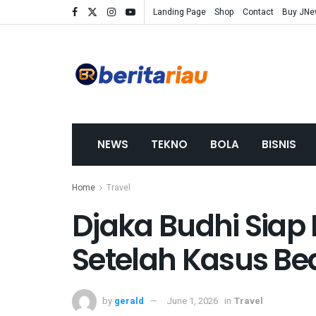
Landing Page
Shop
Contact
Buy JN
NEWS
TEKNO
BOLA
BISNIS
Home
Travel
Djaka Budhi Siap 
Setelah Kasus Bea
by
gerald
June 1, 2026
in
Travel