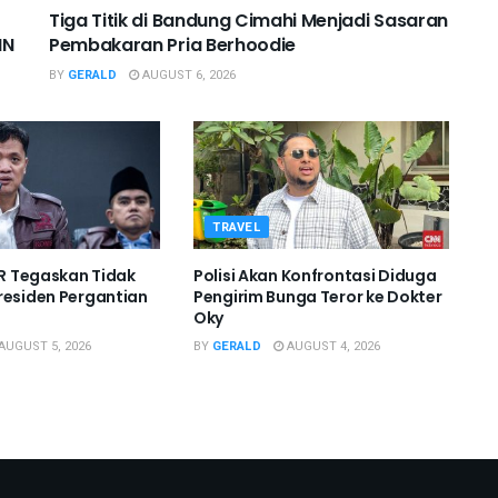
Tiga Titik di Bandung Cimahi Menjadi Sasaran
IN
Pembakaran Pria Berhoodie
BY
GERALD
AUGUST 6, 2026
TRAVEL
DPR Tegaskan Tidak
Polisi Akan Konfrontasi Diduga
residen Pergantian
Pengirim Bunga Teror ke Dokter
Oky
AUGUST 5, 2026
BY
GERALD
AUGUST 4, 2026