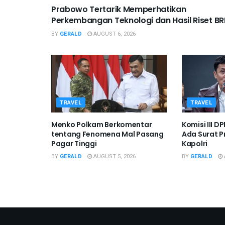
Prabowo Tertarik Memperhatikan
Perkembangan Teknologi dan Hasil Riset BR
BY
GERALD
AUGUST 6, 2026
TRAVEL
TRAVEL
Menko Polkam Berkomentar
Komisi III 
tentang Fenomena Mal Pasang
Ada Surat P
Pagar Tinggi
Kapolri
BY
GERALD
AUGUST 5, 2026
BY
GERALD