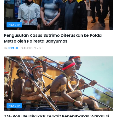
HEALTH
Pengusutan Kasus Sutrimo Diteruskan ke Polda
Metro oleh Polresta Banyumas
BY
GERALD
AUGUST 9, 2026
HEALTH
TNI-Polri Selidiki KKB Terkait Penembakan Warga di