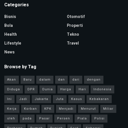
Categories
Bisnis
Otomotif
Bola
Properti
Health
Tekno
Lifestyle
Travel
News
Browse by Tag
Akan
Baru
dalam
dan
dari
dengan
Diduga
DPR
Dunia
Harga
Hari
Indonesia
Ini
Jadi
Jakarta
Juta
Kasus
Kebakaran
Kerja
Korban
KPK
Menjadi
Menurut
Miliar
oleh
pada
Pasar
Persen
Piala
Polisi