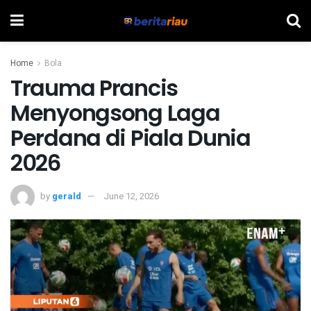
Home
Bola
Trauma Prancis
Menyongsong Laga
Perdana di Piala Dunia
2026
by
gerald
June 12, 2026