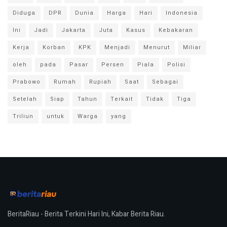
Diduga
DPR
Dunia
Harga
Hari
Indonesia
Ini
Jadi
Jakarta
Juta
Kasus
Kebakaran
Kerja
Korban
KPK
Menjadi
Menurut
Miliar
oleh
pada
Pasar
Persen
Piala
Polisi
Prabowo
Rumah
Rupiah
Saat
Sebagai
Setelah
Siap
Tahun
Terkait
Tidak
Tiga
Triliun
untuk
Warga
yang
BeritaRiau - Berita Terkini Hari Ini, Kabar Berita Riau.