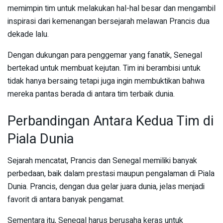
memimpin tim untuk melakukan hal-hal besar dan mengambil
inspirasi dari kemenangan bersejarah melawan Prancis dua
dekade lalu.
Dengan dukungan para penggemar yang fanatik, Senegal
bertekad untuk membuat kejutan. Tim ini berambisi untuk
tidak hanya bersaing tetapi juga ingin membuktikan bahwa
mereka pantas berada di antara tim terbaik dunia.
Perbandingan Antara Kedua Tim di
Piala Dunia
Sejarah mencatat, Prancis dan Senegal memiliki banyak
perbedaan, baik dalam prestasi maupun pengalaman di Piala
Dunia. Prancis, dengan dua gelar juara dunia, jelas menjadi
favorit di antara banyak pengamat.
Sementara itu, Senegal harus berusaha keras untuk