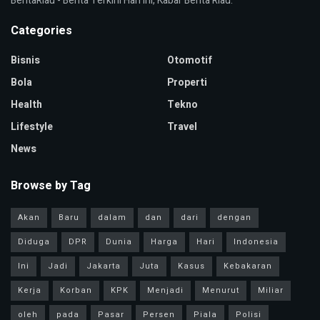
BeritaRiau - Berita Terkini Hari Ini, Kabar Berita Riau.
Categories
Bisnis
Otomotif
Bola
Properti
Health
Tekno
Lifestyle
Travel
News
Browse by Tag
Akan
Baru
dalam
dan
dari
dengan
Diduga
DPR
Dunia
Harga
Hari
Indonesia
Ini
Jadi
Jakarta
Juta
Kasus
Kebakaran
Kerja
Korban
KPK
Menjadi
Menurut
Miliar
oleh
pada
Pasar
Persen
Piala
Polisi