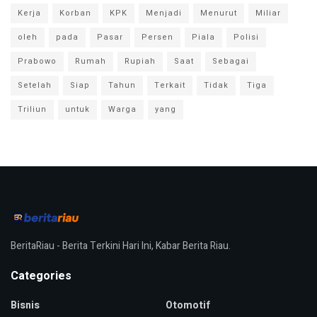
Kerja
Korban
KPK
Menjadi
Menurut
Miliar
oleh
pada
Pasar
Persen
Piala
Polisi
Prabowo
Rumah
Rupiah
Saat
Sebagai
Setelah
Siap
Tahun
Terkait
Tidak
Tiga
Triliun
untuk
Warga
yang
BeritaRiau - Berita Terkini Hari Ini, Kabar Berita Riau.
Categories
Bisnis
Otomotif