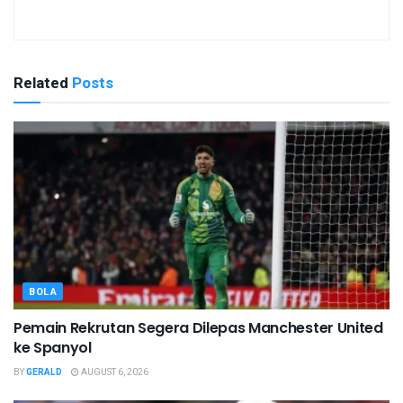
Related
Posts
BOLA
Pemain Rekrutan Segera Dilepas Manchester United
ke Spanyol
BY
GERALD
AUGUST 6, 2026