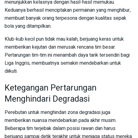
menunjukkan kelasnya dengan hasil-hasil memukau.
Keduanya berhasil menciptakan permainan yang menghibur,
membuat banyak orang terpesona dengan kualitas sepak
bola yang ditampilkan.
Klub-kub kecil pun tidak mau kalah, berjuang keras untuk
memberikan kejutan dan merusak rencana tim besar.
Pertarungan tim-tim ini menambah daya tarik tersendiri bagi
Liga Inggris, membuatnya semakin mendebarkan untuk
diikuti.
Ketegangan Pertarungan
Menghindari Degradasi
Perebutan untuk menghindari zona degradasi juga
memberikan nuansa mendebarkan pada akhir musim.
Beberapa tim terjebak dalam posisi rawan dan harus
berjuang sampai detik terakhir untuk menjaga status mereka