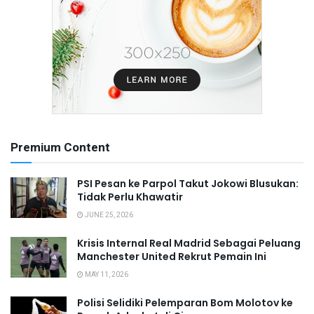
Premium Content
PSI Pesan ke Parpol Takut Jokowi Blusukan:
Tidak Perlu Khawatir
JUNE 25, 2026
Krisis Internal Real Madrid Sebagai Peluang
Manchester United Rekrut Pemain Ini
MAY 11, 2026
Polisi Selidiki Pelemparan Bom Molotov ke