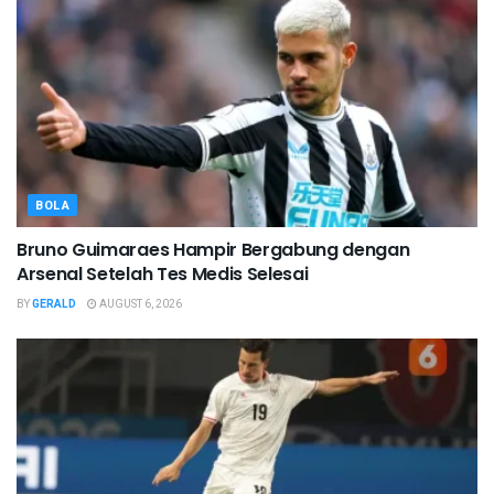
BOLA
Bruno Guimaraes Hampir Bergabung dengan
Arsenal Setelah Tes Medis Selesai
BY
GERALD
AUGUST 6, 2026