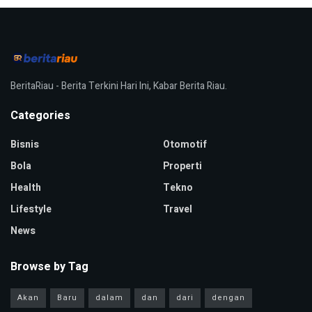
BeritaRiau - Berita Terkini Hari Ini, Kabar Berita Riau.
Categories
Bisnis
Otomotif
Bola
Properti
Health
Tekno
Lifestyle
Travel
News
Browse by Tag
Akan
Baru
dalam
dan
dari
dengan