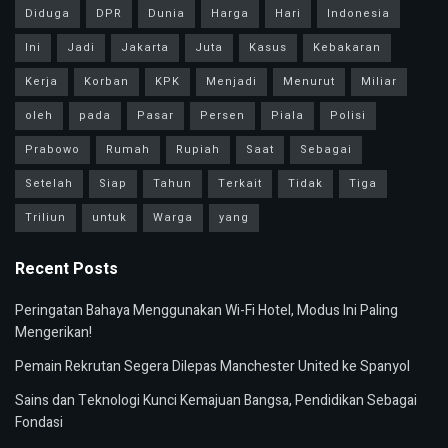
Diduga
DPR
Dunia
Harga
Hari
Indonesia
Ini
Jadi
Jakarta
Juta
Kasus
Kebakaran
Kerja
Korban
KPK
Menjadi
Menurut
Miliar
oleh
pada
Pasar
Persen
Piala
Polisi
Prabowo
Rumah
Rupiah
Saat
Sebagai
Setelah
Siap
Tahun
Terkait
Tidak
Tiga
Triliun
untuk
Warga
yang
Recent Posts
Peringatan Bahaya Menggunakan Wi-Fi Hotel, Modus Ini Paling
Mengerikan!
Pemain Rekrutan Segera Dilepas Manchester United ke Spanyol
Sains dan Teknologi Kunci Kemajuan Bangsa, Pendidikan Sebagai
Fondasi