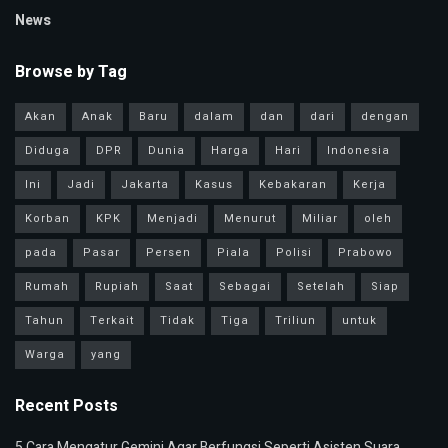
News
Browse by Tag
Akan
Anak
Baru
dalam
dan
dari
dengan
Diduga
DPR
Dunia
Harga
Hari
Indonesia
Ini
Jadi
Jakarta
Kasus
Kebakaran
Kerja
Korban
KPK
Menjadi
Menurut
Miliar
oleh
pada
Pasar
Persen
Piala
Polisi
Prabowo
Rumah
Rupiah
Saat
Sebagai
Setelah
Siap
Tahun
Terkait
Tidak
Tiga
Triliun
untuk
Warga
yang
Recent Posts
5 Cara Mengatur Gemini Agar Berfungsi Seperti Asisten Suara