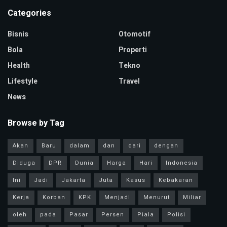
Categories
Bisnis
Otomotif
Bola
Properti
Health
Tekno
Lifestyle
Travel
News
Browse by Tag
Akan
Baru
dalam
dan
dari
dengan
Diduga
DPR
Dunia
Harga
Hari
Indonesia
Ini
Jadi
Jakarta
Juta
Kasus
Kebakaran
Kerja
Korban
KPK
Menjadi
Menurut
Miliar
oleh
pada
Pasar
Persen
Piala
Polisi