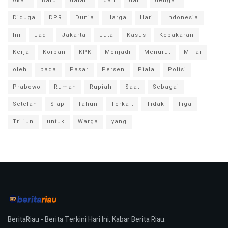
Akan
Baru
dalam
dan
dari
dengan
Diduga
DPR
Dunia
Harga
Hari
Indonesia
Ini
Jadi
Jakarta
Juta
Kasus
Kebakaran
Kerja
Korban
KPK
Menjadi
Menurut
Miliar
oleh
pada
Pasar
Persen
Piala
Polisi
Prabowo
Rumah
Rupiah
Saat
Sebagai
Setelah
Siap
Tahun
Terkait
Tidak
Tiga
Triliun
untuk
Warga
yang
BeritaRiau - Berita Terkini Hari Ini, Kabar Berita Riau.