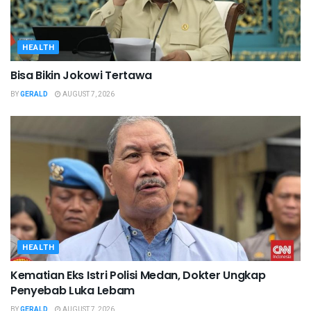
HEALTH
Bisa Bikin Jokowi Tertawa
BY
GERALD
AUGUST 7, 2026
HEALTH
Kematian Eks Istri Polisi Medan, Dokter Ungkap
Penyebab Luka Lebam
BY
GERALD
AUGUST 7, 2026