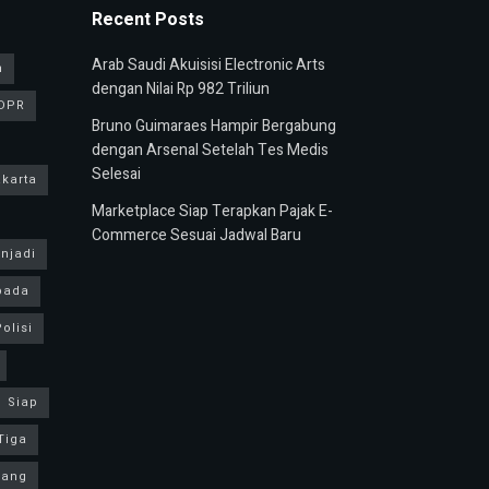
Recent Posts
Arab Saudi Akuisisi Electronic Arts
n
dengan Nilai Rp 982 Triliun
DPR
Bruno Guimaraes Hampir Bergabung
dengan Arsenal Setelah Tes Medis
Selesai
karta
Marketplace Siap Terapkan Pajak E-
Commerce Sesuai Jadwal Baru
njadi
pada
olisi
Siap
Tiga
yang