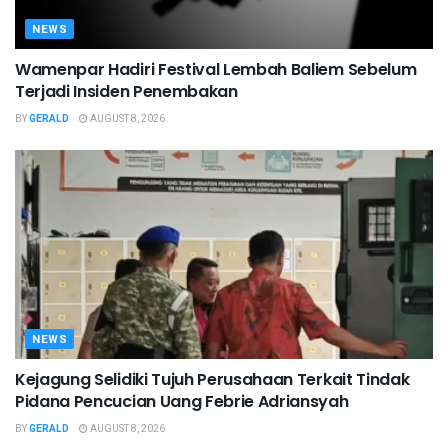
NEWS
Wamenpar Hadiri Festival Lembah Baliem Sebelum
Terjadi Insiden Penembakan
BY
GERALD
AUGUST 8, 2026
NEWS
Kejagung Selidiki Tujuh Perusahaan Terkait Tindak
Pidana Pencucian Uang Febrie Adriansyah
BY
GERALD
AUGUST 8, 2026