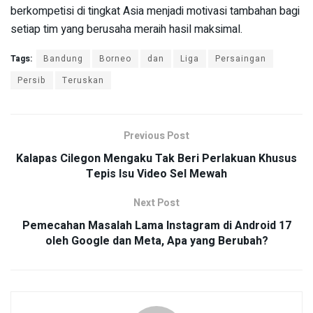
berkompetisi di tingkat Asia menjadi motivasi tambahan bagi
setiap tim yang berusaha meraih hasil maksimal.
Tags:
Bandung
Borneo
dan
Liga
Persaingan
Persib
Teruskan
Previous Post
Kalapas Cilegon Mengaku Tak Beri Perlakuan Khusus
Tepis Isu Video Sel Mewah
Next Post
Pemecahan Masalah Lama Instagram di Android 17
oleh Google dan Meta, Apa yang Berubah?