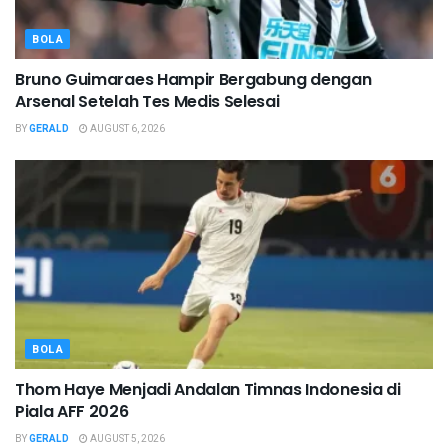
BOLA
Bruno Guimaraes Hampir Bergabung dengan
Arsenal Setelah Tes Medis Selesai
BY
GERALD
AUGUST 6, 2026
BOLA
Thom Haye Menjadi Andalan Timnas Indonesia di
Piala AFF 2026
BY
GERALD
AUGUST 5, 2026