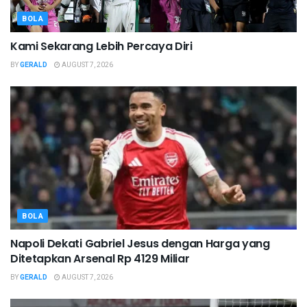
BOLA
Kami Sekarang Lebih Percaya Diri
BY
GERALD
AUGUST 7, 2026
BOLA
Napoli Dekati Gabriel Jesus dengan Harga yang
Ditetapkan Arsenal Rp 4129 Miliar
BY
GERALD
AUGUST 7, 2026