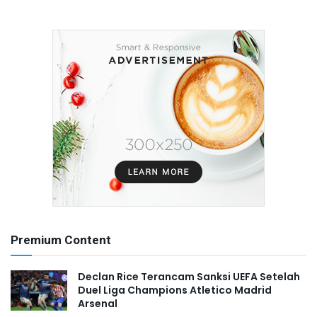
Premium Content
Declan Rice Terancam Sanksi UEFA Setelah
Duel Liga Champions Atletico Madrid
Arsenal