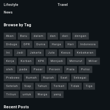
Lifestyle
Travel
News
Browse by Tag
Akan
Baru
dalam
dan
dari
dengan
Diduga
DPR
Dunia
Harga
Hari
Indonesia
Ini
Jadi
Jakarta
Juta
Kasus
Kebakaran
Kerja
Korban
KPK
Menjadi
Menurut
Miliar
oleh
pada
Pasar
Persen
Piala
Polisi
Prabowo
Rumah
Rupiah
Saat
Sebagai
Setelah
Siap
Tahun
Terkait
Tidak
Tiga
Triliun
untuk
Warga
yang
Recent Posts