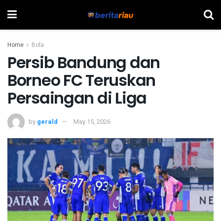
Home
Bola
Persib Bandung dan
Borneo FC Teruskan
Persaingan di Liga
by
gerald
May 15, 2026