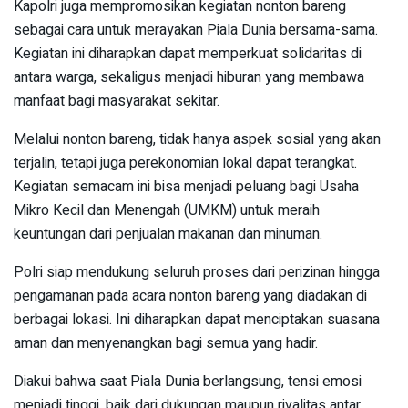
Kapolri juga mempromosikan kegiatan nonton bareng
sebagai cara untuk merayakan Piala Dunia bersama-sama.
Kegiatan ini diharapkan dapat memperkuat solidaritas di
antara warga, sekaligus menjadi hiburan yang membawa
manfaat bagi masyarakat sekitar.
Melalui nonton bareng, tidak hanya aspek sosial yang akan
terjalin, tetapi juga perekonomian lokal dapat terangkat.
Kegiatan semacam ini bisa menjadi peluang bagi Usaha
Mikro Kecil dan Menengah (UMKM) untuk meraih
keuntungan dari penjualan makanan dan minuman.
Polri siap mendukung seluruh proses dari perizinan hingga
pengamanan pada acara nonton bareng yang diadakan di
berbagai lokasi. Ini diharapkan dapat menciptakan suasana
aman dan menyenangkan bagi semua yang hadir.
Diakui bahwa saat Piala Dunia berlangsung, tensi emosi
menjadi tinggi, baik dari dukungan maupun rivalitas antar