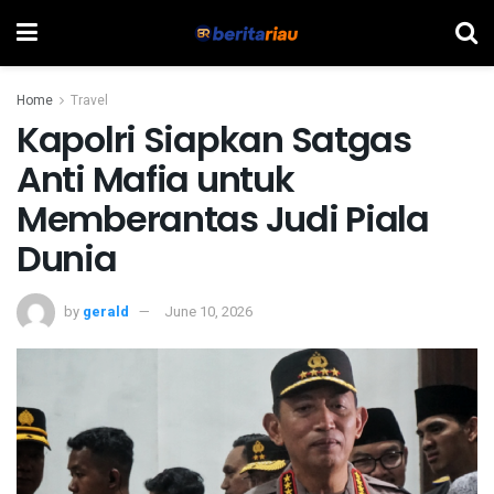
Home
Travel
Kapolri Siapkan Satgas
Anti Mafia untuk
Memberantas Judi Piala
Dunia
by
gerald
June 10, 2026