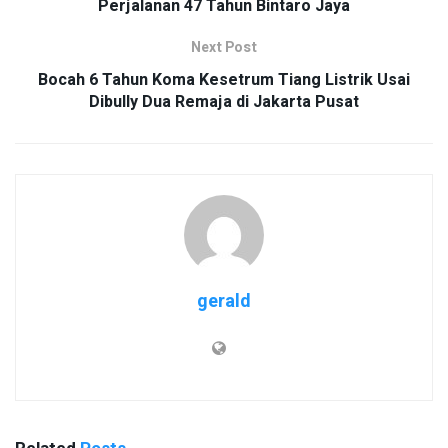
Perjalanan 47 Tahun Bintaro Jaya
Next Post
Bocah 6 Tahun Koma Kesetrum Tiang Listrik Usai
Dibully Dua Remaja di Jakarta Pusat
gerald