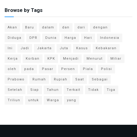
Browse by Tags
Akan
Baru
dalam
dan
dari
dengan
Diduga
DPR
Dunia
Harga
Hari
Indonesia
Ini
Jadi
Jakarta
Juta
Kasus
Kebakaran
Kerja
Korban
KPK
Menjadi
Menurut
Miliar
oleh
pada
Pasar
Persen
Piala
Polisi
Prabowo
Rumah
Rupiah
Saat
Sebagai
Setelah
Siap
Tahun
Terkait
Tidak
Tiga
Triliun
untuk
Warga
yang