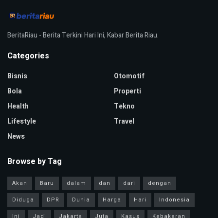
BeritaRiau - Berita Terkini Hari Ini, Kabar Berita Riau.
Categories
Bisnis
Otomotif
Bola
Properti
Health
Tekno
Lifestyle
Travel
News
Browse by Tag
Akan
Baru
dalam
dan
dari
dengan
Diduga
DPR
Dunia
Harga
Hari
Indonesia
Ini
Jadi
Jakarta
Juta
Kasus
Kebakaran