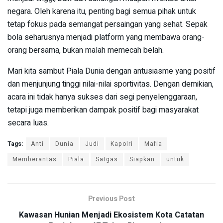
negara. Oleh karena itu, penting bagi semua pihak untuk
tetap fokus pada semangat persaingan yang sehat. Sepak
bola seharusnya menjadi platform yang membawa orang-
orang bersama, bukan malah memecah belah.
Mari kita sambut Piala Dunia dengan antusiasme yang positif
dan menjunjung tinggi nilai-nilai sportivitas. Dengan demikian,
acara ini tidak hanya sukses dari segi penyelenggaraan,
tetapi juga memberikan dampak positif bagi masyarakat
secara luas.
Tags:
Anti
Dunia
Judi
Kapolri
Mafia
Memberantas
Piala
Satgas
Siapkan
untuk
Previous Post
Kawasan Hunian Menjadi Ekosistem Kota Catatan