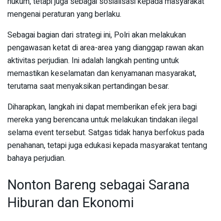
hukum, tetapi juga sebagai sosialisasi kepada masyarakat
mengenai peraturan yang berlaku.
Sebagai bagian dari strategi ini, Polri akan melakukan
pengawasan ketat di area-area yang dianggap rawan akan
aktivitas perjudian. Ini adalah langkah penting untuk
memastikan keselamatan dan kenyamanan masyarakat,
terutama saat menyaksikan pertandingan besar.
Diharapkan, langkah ini dapat memberikan efek jera bagi
mereka yang berencana untuk melakukan tindakan ilegal
selama event tersebut. Satgas tidak hanya berfokus pada
penahanan, tetapi juga edukasi kepada masyarakat tentang
bahaya perjudian.
Nonton Bareng sebagai Sarana
Hiburan dan Ekonomi