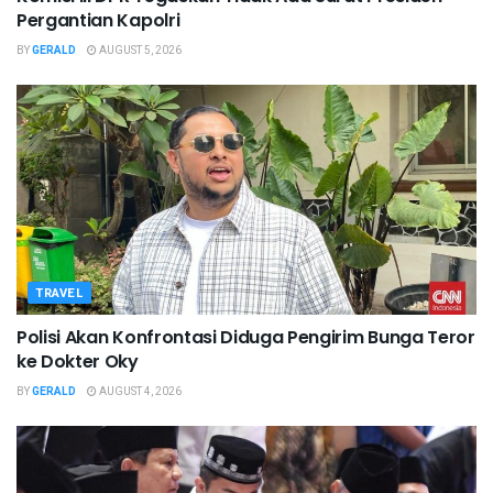
Pergantian Kapolri
BY
GERALD
AUGUST 5, 2026
TRAVEL
Polisi Akan Konfrontasi Diduga Pengirim Bunga Teror
ke Dokter Oky
BY
GERALD
AUGUST 4, 2026