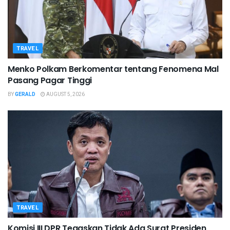
TRAVEL
Menko Polkam Berkomentar tentang Fenomena Mal
Pasang Pagar Tinggi
BY
GERALD
AUGUST 5, 2026
TRAVEL
Komisi III DPR Tegaskan Tidak Ada Surat Presiden