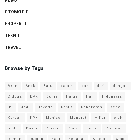
NEWS
OTOMOTIF
PROPERTI
TEKNO
TRAVEL
Browse by Tags
Akan
Anak
Baru
dalam
dan
dari
dengan
Diduga
DPR
Dunia
Harga
Hari
Indonesia
Ini
Jadi
Jakarta
Kasus
Kebakaran
Kerja
Korban
KPK
Menjadi
Menurut
Miliar
oleh
pada
Pasar
Persen
Piala
Polisi
Prabowo
Rumah
Rupiah
Saat
Sebagai
Setelah
Siap