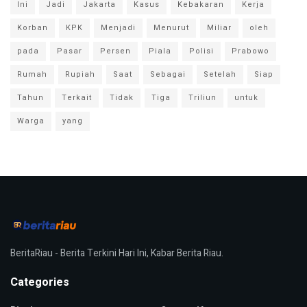
Ini
Jadi
Jakarta
Kasus
Kebakaran
Kerja
Korban
KPK
Menjadi
Menurut
Miliar
oleh
pada
Pasar
Persen
Piala
Polisi
Prabowo
Rumah
Rupiah
Saat
Sebagai
Setelah
Siap
Tahun
Terkait
Tidak
Tiga
Triliun
untuk
Warga
yang
BeritaRiau - Berita Terkini Hari Ini, Kabar Berita Riau.
Categories