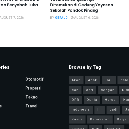
kap Penyebab Luka
Ditemukan di Gedung Yayasan
Sekolah Pondok Pinang
AUGUST 7, 2026
BY
GERALD
AUGUST 6, 2026
ries
Browse by Tag
Otomotif
Akan
Anak
Baru
dal
Properti
dan
dari
dengan
Did
Tekno
DPR
Dunia
Harga
Har
e
Travel
Indonesia
Ini
Jadi
Ja
Kasus
Kebakaran
Kerja