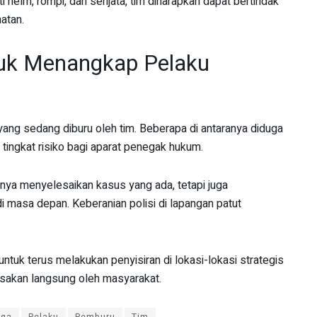
helm, rompi, dan senjata, tim diharapkan dapat bertindak
atan.
tuk Menangkap Pelaku
ng sedang diburu oleh tim. Beberapa di antaranya diduga
ingkat risiko bagi aparat penegak hukum.
nya menyelesaikan kasus yang ada, tetapi juga
i masa depan. Keberanian polisi di lapangan patut
uk terus melakukan penyisiran di lokasi-lokasi strategis
asakan langsung oleh masyarakat.
gga
Pelaku
Pemburu
Tim