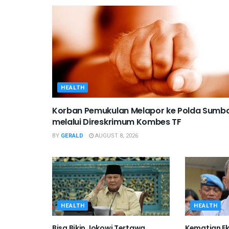
HEALTH
Korban Pemukulan Melapor ke Polda Sumb
melalui Direskrimum Kombes TF
BY
GERALD
AUGUST 8, 2026
HEALTH
HEALTH
Bisa Bikin Jokowi Tertawa
Kematian Eks