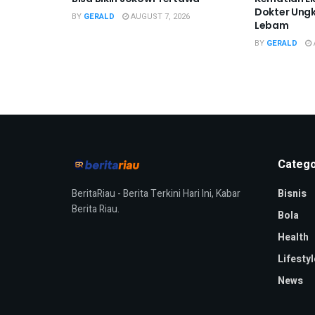
Dokter Ung
BY
GERALD
AUGUST 7, 2026
Lebam
BY
GERALD
Catego
BeritaRiau - Berita Terkini Hari Ini, Kabar
Bisnis
Berita Riau.
Bola
Health
Lifestyl
News