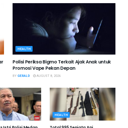
HEALTH
ar
Polisi Periksa Bigmo Terkait Ajak Anak untuk
Promosi Vape Pekan Depan
BY
GERALD
AUGUST 8, 2026
HEALTH
 Istri Polisi Medan,
Total 995 Senjata Api