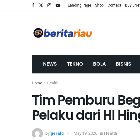
Landing Page
Shop
Contact
Buy JN
NEWS
TEKNO
BOLA
BISNIS
Home
Health
Tim Pemburu Be
Pelaku dari HI H
by
gerald
May 19, 2026
in
Health