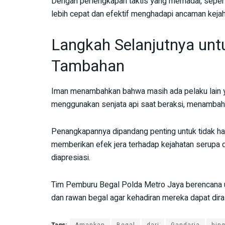
Dengan perlengkapan taktis yang memadai, seperti 
lebih cepat dan efektif menghadapi ancaman kejah
Langkah Selanjutnya un
Tambahan
Iman menambahkan bahwa masih ada pelaku lain ya
menggunakan senjata api saat beraksi, menambah t
Penangkapannya dipandang penting untuk tidak ha
memberikan efek jera terhadap kejahatan serupa d
diapresiasi.
Tim Pemburu Begal Polda Metro Jaya berencana unt
dan rawan begal agar kehadiran mereka dapat dir
Tags:
Amankan
Begal
dari
Gandaria
hin