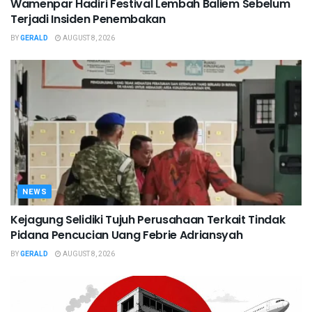
Wamenpar Hadiri Festival Lembah Baliem Sebelum
Terjadi Insiden Penembakan
BY
GERALD
AUGUST 8, 2026
NEWS
Kejagung Selidiki Tujuh Perusahaan Terkait Tindak
Pidana Pencucian Uang Febrie Adriansyah
BY
GERALD
AUGUST 8, 2026