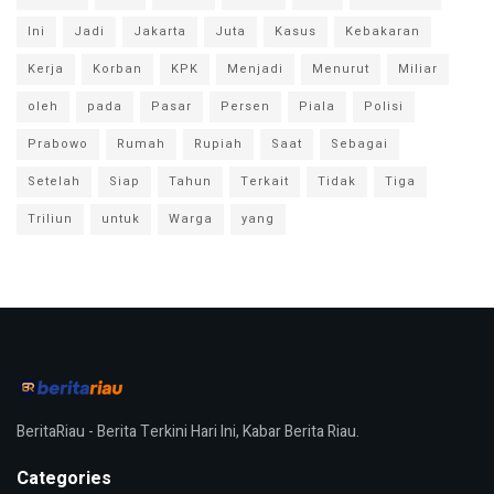
Ini
Jadi
Jakarta
Juta
Kasus
Kebakaran
Kerja
Korban
KPK
Menjadi
Menurut
Miliar
oleh
pada
Pasar
Persen
Piala
Polisi
Prabowo
Rumah
Rupiah
Saat
Sebagai
Setelah
Siap
Tahun
Terkait
Tidak
Tiga
Triliun
untuk
Warga
yang
BeritaRiau - Berita Terkini Hari Ini, Kabar Berita Riau.
Categories